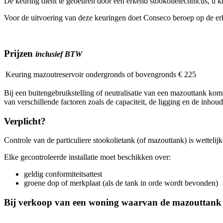
De keuring dient te gebeuren door een erkend stookolietechnicus, u kri
Voor de uitvoering van deze keuringen doet Conseco beroep op de er
Prijzen
inclusief BTW
Keuring mazoutreservoir ondergronds of bovengronds
€ 225
Bij een buitengebruikstelling of neutralisatie van een mazouttank kome
van verschillende factoren zoals de capaciteit, de ligging en de inhou
Verplicht?
Controle van de particuliere stookolietank (of mazouttank) is wetteli
Elke gecontroleerde installatie moet beschikken over:
geldig conformiteitsattest
groene dop of merkplaat (als de tank in orde wordt bevonden)
Bij verkoop van een woning waarvan de mazouttank niet