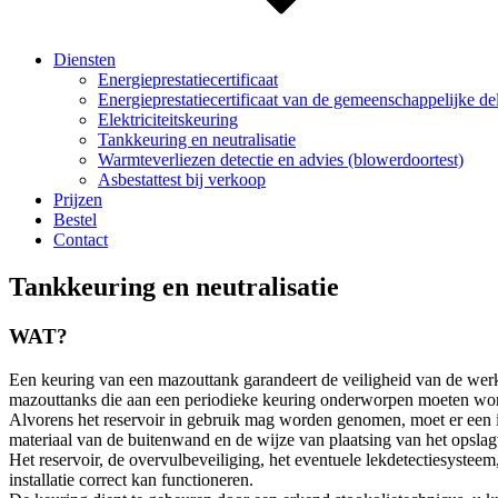
Diensten
Energieprestatiecertificaat
Energieprestatiecertificaat van de gemeenschappelijke 
Elektriciteitskeuring
Tankkeuring en neutralisatie
Warmteverliezen detectie en advies (blowerdoortest)
Asbestattest bij verkoop
Prijzen
Bestel
Contact
Tankkeuring en neutralisatie
WAT?
Een keuring van een mazouttank garandeert de veiligheid van de wer
mazouttanks die aan een periodieke keuring onderworpen moeten wo
Alvorens het reservoir in gebruik mag worden genomen, moet er een i
materiaal van de buitenwand en de wijze van plaatsing van het opslag
Het reservoir, de overvulbeveiliging, het eventuele lekdetectiesysteem
installatie correct kan functioneren.