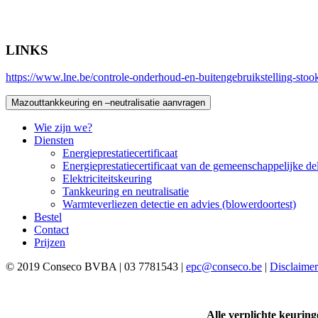
LINKS
https://www.lne.be/controle-onderhoud-en-buitengebruikstelling-stoo
Mazouttankkeuring en –neutralisatie aanvragen
Wie zijn we?
Diensten
Energieprestatiecertificaat
Energieprestatiecertificaat van de gemeenschappelijke 
Elektriciteitskeuring
Tankkeuring en neutralisatie
Warmteverliezen detectie en advies (blowerdoortest)
Bestel
Contact
Prijzen
© 2019 Conseco BVBA | 03 7781543 |
epc@conseco.be
|
Disclaimer
Alle verplichte keuring