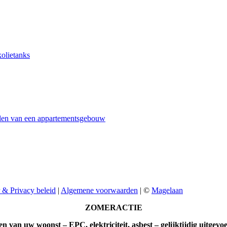
kolietanks
delen van een appartementsgebouw
 & Privacy beleid
|
Algemene voorwaarden
| ©
Magelaan
ZOMERACTIE
en van uw woonst – EPC, elektriciteit, asbest – gelijktijdig uitgevoe